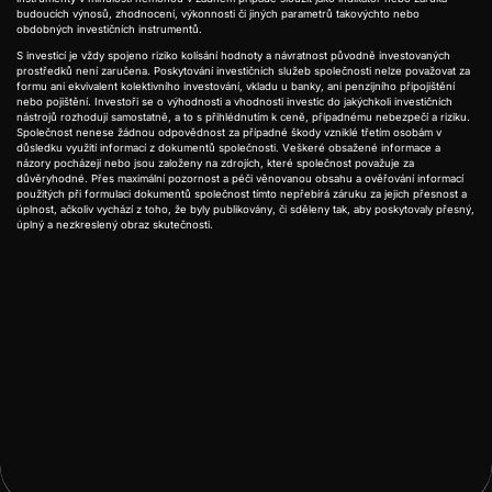
budoucích výnosů, zhodnocení, výkonnosti či jiných parametrů takovýchto nebo
obdobných investičních instrumentů.
S investicí je vždy spojeno riziko kolísání hodnoty a návratnost původně investovaných
prostředků není zaručena. Poskytování investičních služeb společnosti nelze považovat za
formu ani ekvivalent kolektivního investování, vkladu u banky, ani penzijního připojištění
nebo pojištění. Investoři se o výhodnosti a vhodnosti investic do jakýchkoli investičních
nástrojů rozhodují samostatně, a to s přihlédnutím k ceně, případnému nebezpečí a riziku.
Společnost nenese žádnou odpovědnost za případné škody vzniklé třetím osobám v
důsledku využití informací z dokumentů společnosti. Veškeré obsažené informace a
názory pocházejí nebo jsou založeny na zdrojích, které společnost považuje za
důvěryhodné. Přes maximální pozornost a péči věnovanou obsahu a ověřování informací
použitých při formulaci dokumentů společnost tímto nepřebírá záruku za jejich přesnost a
úplnost, ačkoliv vychází z toho, že byly publikovány, či sděleny tak, aby poskytovaly přesný,
úplný a nezkreslený obraz skutečnosti.

Předchozí
Další
