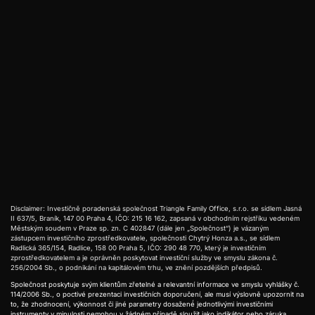
July
Další zdroje:
CPI Inflation Report: Price Growth Holds
Steady at 2.7%
Cheaper gasoline restrains US
consumer prices; worries about data quality rise
Disclaimer: Investičně poradenská společnost Triangle Family Office, s.r.o. se sídlem Jasná
II 637/5, Braník, 147 00 Praha 4, IČO: 215 16 162, zapsaná v obchodním rejstříku vedeném
Městským soudem v Praze sp. zn. C 402847 (dále jen „Společnost“) je vázaným
zástupcem investičního zprostředkovatele, společnosti Chytrý Honza a.s., se sídlem
Radlická 365/154, Radlice, 158 00 Praha 5, IČO: 290 48 770, který je investičním
zprostředkovatelem a je oprávněn poskytovat investiční služby ve smyslu zákona č.
256/2004 Sb., o podnikání na kapitálovém trhu, ve znění pozdějších předpisů.
Společnost poskytuje svým klientům zřetelné a relevantní informace ve smyslu vyhlášky č.
114/2006 Sb., o poctivé prezentaci investičních doporučení, ale musí výslovně upozornit na
to, že zhodnocení, výkonnost či jiné parametry dosažené́ jednotlivými investičními
instrumenty v minulosti nemohou v žádném případě sloužit jako indikátor nebo záruka