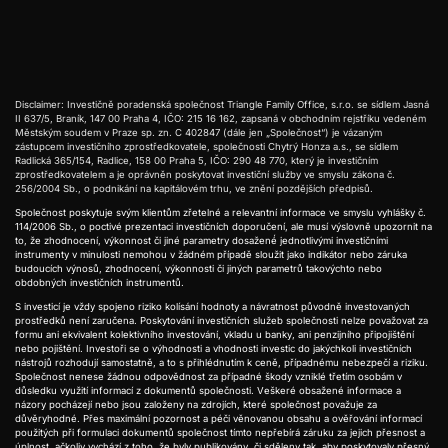
Disclaimer: Investičně poradenská společnost Triangle Family Office, s.r.o. se sídlem Jasná
II 637/5, Braník, 147 00 Praha 4, IČO: 215 16 162, zapsaná v obchodním rejstříku vedeném
Městským soudem v Praze sp. zn. C 402847 (dále jen „Společnost“) je vázaným
zástupcem investičního zprostředkovatele, společnosti Chytrý Honza a.s., se sídlem
Radlická 365/154, Radlice, 158 00 Praha 5, IČO: 290 48 770, který je investičním
zprostředkovatelem a je oprávněn poskytovat investiční služby ve smyslu zákona č.
256/2004 Sb., o podnikání na kapitálovém trhu, ve znění pozdějších předpisů.
Společnost poskytuje svým klientům zřetelné a relevantní informace ve smyslu vyhlášky č.
114/2006 Sb., o poctivé prezentaci investičních doporučení, ale musí výslovně upozornit na
to, že zhodnocení, výkonnost či jiné parametry dosažené́ jednotlivými investičními
instrumenty v minulosti nemohou v žádném případě sloužit jako indikátor nebo záruka
budoucích výnosů, zhodnocení, výkonnosti či jiných parametrů takovýchto nebo
obdobných investičních instrumentů.
S investicí je vždy spojeno riziko kolísání hodnoty a návratnost původně investovaných
prostředků není zaručena. Poskytování investičních služeb společnosti nelze považovat za
formu ani ekvivalent kolektivního investování, vkladu u banky, ani penzijního připojištění
nebo pojištění. Investoři se o výhodnosti a vhodnosti investic do jakýchkoli investičních
nástrojů rozhodují samostatně, a to s přihlédnutím k ceně, případnému nebezpečí a riziku.
Společnost nenese žádnou odpovědnost za případné škody vzniklé třetím osobám v
důsledku využití informací z dokumentů společnosti. Veškeré obsažené informace a
názory pocházejí nebo jsou založeny na zdrojích, které společnost považuje za
důvěryhodné. Přes maximální pozornost a péči věnovanou obsahu a ověřování informací
použitých při formulaci dokumentů společnost tímto nepřebírá záruku za jejich přesnost a
úplnost, ačkoliv vychází z toho, že byly publikovány, či sděleny tak, aby poskytovaly přesný,