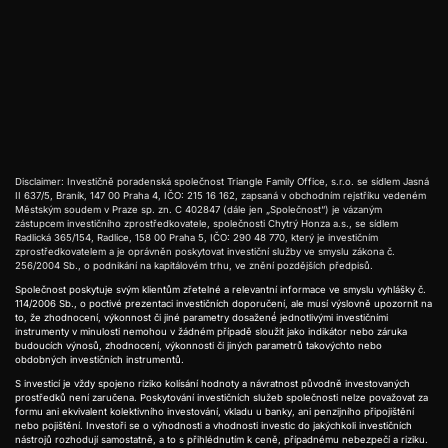
Disclaimer: Investičně poradenská společnost Triangle Family Office, s.r.o. se sídlem Jasná
II 637/5, Braník, 147 00 Praha 4, IČO: 215 16 162, zapsaná v obchodním rejstříku vedeném
Městským soudem v Praze sp. zn. C 402847 (dále jen „Společnost“) je vázaným
zástupcem investičního zprostředkovatele, společnosti Chytrý Honza a.s., se sídlem
Radlická 365/154, Radlice, 158 00 Praha 5, IČO: 290 48 770, který je investičním
zprostředkovatelem a je oprávněn poskytovat investiční služby ve smyslu zákona č.
256/2004 Sb., o podnikání na kapitálovém trhu, ve znění pozdějších předpisů.
Společnost poskytuje svým klientům zřetelné a relevantní informace ve smyslu vyhlášky č.
114/2006 Sb., o poctivé prezentaci investičních doporučení, ale musí výslovně upozornit na
to, že zhodnocení, výkonnost či jiné parametry dosažené́ jednotlivými investičními
instrumenty v minulosti nemohou v žádném případě sloužit jako indikátor nebo záruka
budoucích výnosů, zhodnocení, výkonnosti či jiných parametrů takovýchto nebo
obdobných investičních instrumentů.
S investicí je vždy spojeno riziko kolísání hodnoty a návratnost původně investovaných
prostředků není zaručena. Poskytování investičních služeb společnosti nelze považovat za
formu ani ekvivalent kolektivního investování, vkladu u banky, ani penzijního připojištění
nebo pojištění. Investoři se o výhodnosti a vhodnosti investic do jakýchkoli investičních
nástrojů rozhodují samostatně, a to s přihlédnutím k ceně, případnému nebezpečí a riziku.