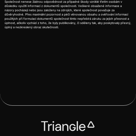
Společnost nenese žádnou odpovědnost za případné škody vzniklé třetím osobám v
důsledku využití informací z dokumentů společnosti. Veškeré obsažené informace a
názory pocházejí nebo jsou založeny na zdrojích, které společnost považuje za
důvěryhodné. Přes maximální pozornost a péči věnovanou obsahu a ověřování informací
použitých při formulaci dokumentů společnost tímto nepřebírá záruku za jejich přesnost a
úplnost, ačkoliv vychází z toho, že byly publikovány, či sděleny tak, aby poskytovaly přesný,
úplný a nezkreslený obraz skutečnosti.

Předchozí
Další
