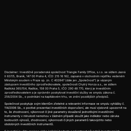
Disclaimer: Investičně poradenská společnost Triangle Family Office, s.r.o. se sídlem Jasná
II 637/5, Braník, 147 00 Praha 4, IČO: 215 16 162, zapsaná v obchodním rejstříku vedeném
Městským soudem v Praze sp. zn. C 402847 (dále jen „Společnost“) je vázaným
zástupcem investičního zprostředkovatele, společnosti Chytrý Honza a.s., se sídlem
Radlická 365/154, Radlice, 158 00 Praha 5, IČO: 290 48 770, který je investičním
zprostředkovatelem a je oprávněn poskytovat investiční služby ve smyslu zákona č.
256/2004 Sb., o podnikání na kapitálovém trhu, ve znění pozdějších předpisů.
Společnost poskytuje svým klientům zřetelné a relevantní informace ve smyslu vyhlášky č.
114/2006 Sb., o poctivé prezentaci investičních doporučení, ale musí výslovně upozornit na
to, že zhodnocení, výkonnost či jiné parametry dosažené́ jednotlivými investičními
instrumenty v minulosti nemohou v žádném případě sloužit jako indikátor nebo záruka
budoucích výnosů, zhodnocení, výkonnosti či jiných parametrů takovýchto nebo
obdobných investičních instrumentů.