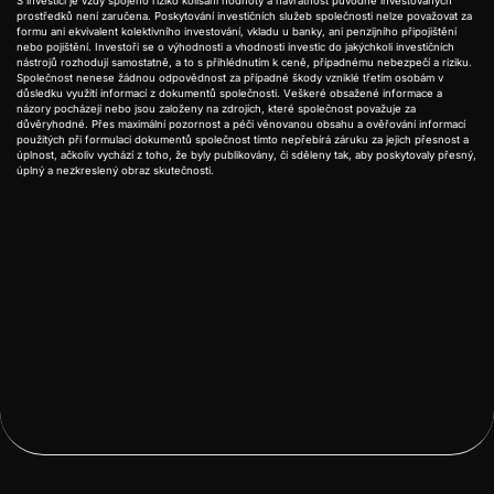
S investicí je vždy spojeno riziko kolísání hodnoty a návratnost původně investovaných
prostředků není zaručena. Poskytování investičních služeb společnosti nelze považovat za
formu ani ekvivalent kolektivního investování, vkladu u banky, ani penzijního připojištění
nebo pojištění. Investoři se o výhodnosti a vhodnosti investic do jakýchkoli investičních
nástrojů rozhodují samostatně, a to s přihlédnutím k ceně, případnému nebezpečí a riziku.
Společnost nenese žádnou odpovědnost za případné škody vzniklé třetím osobám v
důsledku využití informací z dokumentů společnosti. Veškeré obsažené informace a
názory pocházejí nebo jsou založeny na zdrojích, které společnost považuje za
důvěryhodné. Přes maximální pozornost a péči věnovanou obsahu a ověřování informací
použitých při formulaci dokumentů společnost tímto nepřebírá záruku za jejich přesnost a
úplnost, ačkoliv vychází z toho, že byly publikovány, či sděleny tak, aby poskytovaly přesný,
úplný a nezkreslený obraz skutečnosti.

Předchozí
Další
