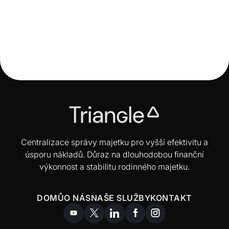
Zmeškat 10 nejlepších dnů? Náklad, který stojí

miliony
Centralizace správy majetku pro vyšší efektivitu a
úsporu nákladů. Důraz na dlouhodobou finanční
výkonnost a stabilitu rodinného majetku.
DOMŮ
O NÁS
NAŠE SLUŽBY
KONTAKT