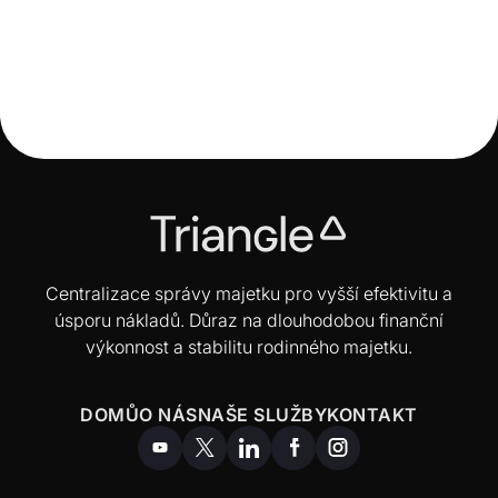
Majetek není portfolio. Je to systém.

Centralizace správy majetku pro vyšší efektivitu a
úsporu nákladů. Důraz na dlouhodobou finanční
výkonnost a stabilitu rodinného majetku.
DOMŮ
O NÁS
NAŠE SLUŽBY
KONTAKT