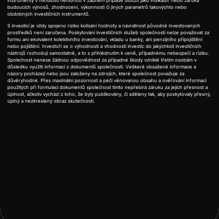
instrumenty v minulosti nemohou v žádném případě sloužit jako indikátor nebo záruka
budoucích výnosů, zhodnocení, výkonnosti či jiných parametrů takovýchto nebo
obdobných investičních instrumentů.
S investicí je vždy spojeno riziko kolísání hodnoty a návratnost původně investovaných
prostředků není zaručena. Poskytování investičních služeb společnosti nelze považovat za
formu ani ekvivalent kolektivního investování, vkladu u banky, ani penzijního připojištění
nebo pojištění. Investoři se o výhodnosti a vhodnosti investic do jakýchkoli investičních
nástrojů rozhodují samostatně, a to s přihlédnutím k ceně, případnému nebezpečí a riziku.
Společnost nenese žádnou odpovědnost za případné škody vzniklé třetím osobám v
důsledku využití informací z dokumentů společnosti. Veškeré obsažené informace a
názory pocházejí nebo jsou založeny na zdrojích, které společnost považuje za
důvěryhodné. Přes maximální pozornost a péči věnovanou obsahu a ověřování informací
použitých při formulaci dokumentů společnost tímto nepřebírá záruku za jejich přesnost a
úplnost, ačkoliv vychází z toho, že byly publikovány, či sděleny tak, aby poskytovaly přesný,
úplný a nezkreslený obraz skutečnosti.

Předchozí
Další
