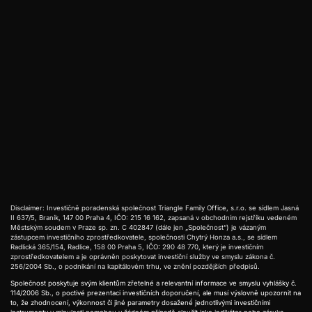
Zdroje:
Czech, Polish firms snap up German Mittelstand
bargains
Czech And Polish Companies Snap
Up Struggling German SMEs
Disclaimer: Investičně poradenská společnost Triangle Family Office, s.r.o. se sídlem Jasná
II 637/5, Braník, 147 00 Praha 4, IČO: 215 16 162, zapsaná v obchodním rejstříku vedeném
Městským soudem v Praze sp. zn. C 402847 (dále jen „Společnost“) je vázaným
zástupcem investičního zprostředkovatele, společnosti Chytrý Honza a.s., se sídlem
Radlická 365/154, Radlice, 158 00 Praha 5, IČO: 290 48 770, který je investičním
zprostředkovatelem a je oprávněn poskytovat investiční služby ve smyslu zákona č.
256/2004 Sb., o podnikání na kapitálovém trhu, ve znění pozdějších předpisů.
Společnost poskytuje svým klientům zřetelné a relevantní informace ve smyslu vyhlášky č.
114/2006 Sb., o poctivé prezentaci investičních doporučení, ale musí výslovně upozornit na
to, že zhodnocení, výkonnost či jiné parametry dosažené́ jednotlivými investičními